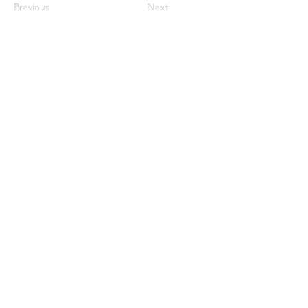
Previous
Next
お問い合わせ
090-4817-9727（担当：中村）