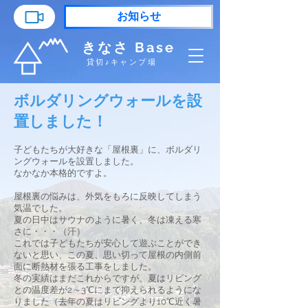
お知らせ
きなさ Base
貸切♪キャンプ場
ボルダリングウォールを設
置しました！
子どもたちが大好きな「屋根裏」に、ボルダリ
ングウォールを設置しました。
なかなか本格的ですよ。
屋根裏の悩みは、外気をもろに反映してしまう
気温でした。
夏の日中はサウナのように暑く、冬は凍える寒
さに・・・（汗）
これでは子どもたちが安心して遊ぶことができ
ないと思い、この夏、思い切って屋根の内側前
面に断熱材を張る工事をしました。
冬の実績はまだこれからですが、夏はリビング
との温度差が2～3℃にまで抑えられるようにな
りました（去年の夏はリビングより10℃近く暑